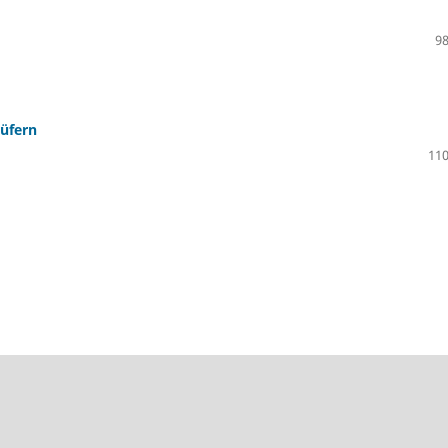
98
üfern
110