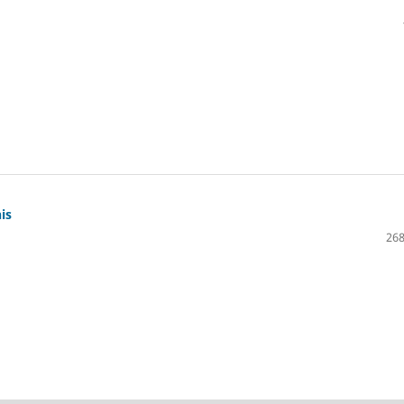
is
268