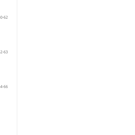
60-62
62-63
64-66