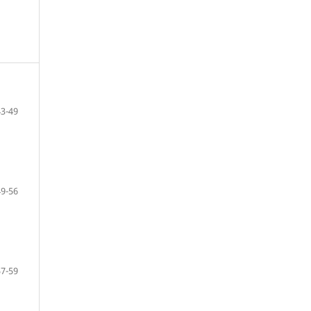
43-49
49-56
57-59