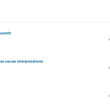
azareth
rae sacrae interpretatione